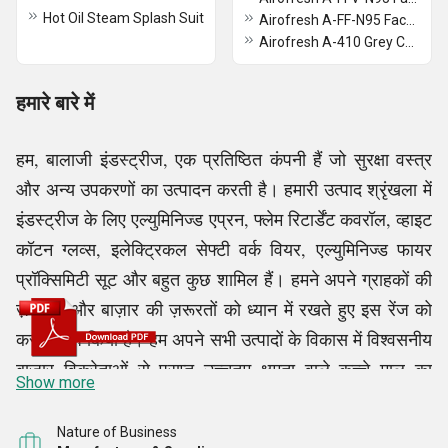
Hot Oil Steam Splash Suit
Airofresh A-FF-N95 Face Mask
Airofresh A-410 Grey Colour Exhalation Valve Mask
हमारे बारे में
हम, बालाजी इंडस्ट्रीज, एक प्रतिष्ठित कंपनी हैं जो सुरक्षा वस्त्र
और अन्य उपकरणों का उत्पादन करती है। हमारी उत्पाद श्रृंखला में
इंडस्ट्रीज के लिए एल्युमिनिज्ड एप्रन, फ्लेम रिटार्डेंट कवरॉल, व्हाइट
कॉटन ग्लव्स, इलेक्ट्रिकल सेफ्टी वर्क वियर, एल्युमिनिज्ड फायर
प्रॉक्सिमिटी सूट और बहुत कुछ शामिल हैं। हमने अपने ग्राहकों की
ज़रूरतों और बाज़ार की ज़रूरतों को ध्यान में रखते हुए इस रेंज को
कस्टमाइज़ किया है। हम अपने सभी उत्पादों के विकास में विश्वसनीय
बाजार विक्रेताओं से प्राप्त उच्चतम क्षमता वाले कच्चे माल का
Show more
उपयोग करते हैं। हम अपने ग्राहकों की विभिन्न आवश्यकताओं को
पूरा करने के लिए कई आकारों, डिज़ाइनों और विशिष्टताओं में अपना
Nature of Business